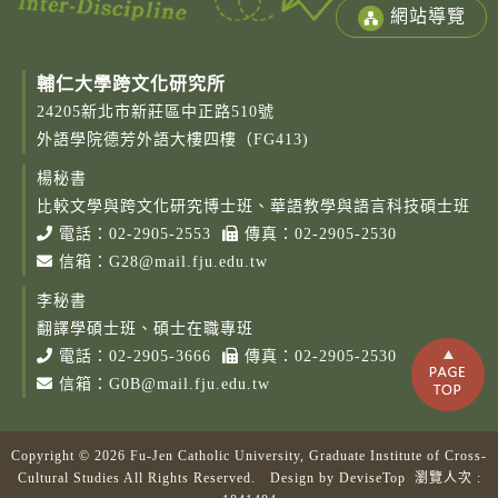
網站導覽
輔仁大學跨文化研究所
24205新北市新莊區中正路510號
外語學院德芳外語大樓四樓（FG413)
楊秘書
比較文學與跨文化研究博士班、華語教學與語言科技碩士班
電話：
02-2905-2553
傳真：02-2905-2530
信箱：
G28@mail.fju.edu.tw
李秘書
翻譯學碩士班、碩士在職專班
電話：
02-2905-3666
傳真：02-2905-2530
信箱：
G0B@mail.fju.edu.tw
Copyright © 2026 Fu-Jen Catholic University, Graduate Institute of Cross-
Cultural Studies All Rights Reserved. Design by
DeviseTop
瀏覽人次 :
Copy