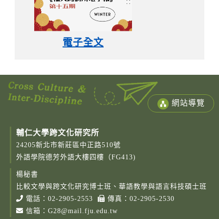
電子全文
網站導覽
輔仁大學跨文化研究所
24205新北市新莊區中正路510號
外語學院德芳外語大樓四樓（FG413)
楊秘書
Copy
© 2
比較文學與跨文化研究博士班、華語教學與語言科技碩士班
Fu-
電話：
02-2905-2553
傳真：02-2905-2530
Cath
信箱：
G28@mail.fju.edu.tw
Unive