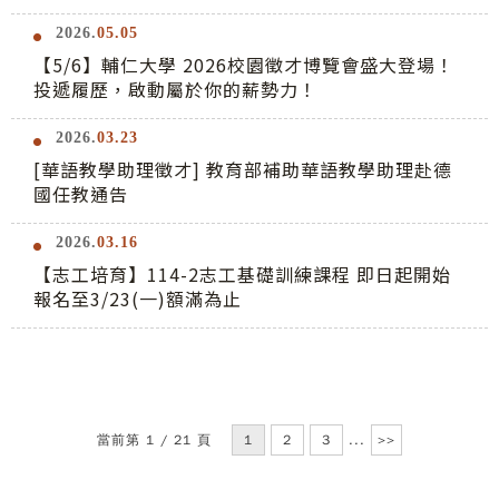
2026.
05.05
【5/6】輔仁大學 2026校園徵才博覽會盛大登場！
投遞履歷，啟動屬於你的薪勢力！
2026.
03.23
[華語教學助理徵才] 教育部補助華語教學助理赴德
國任教通告
2026.
03.16
【志工培育】114-2志工基礎訓練課程 即日起開始
報名至3/23(一)額滿為止
當前第 1 / 21 頁
1
2
3
...
>>