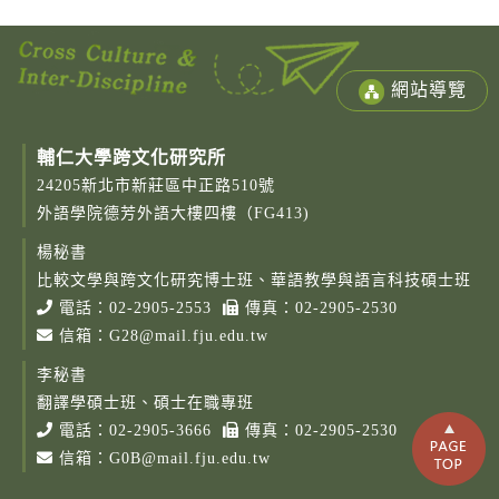
網站導覽
輔仁大學跨文化研究所
24205新北市新莊區中正路510號
外語學院德芳外語大樓四樓（FG413)
楊秘書
比較文學與跨文化研究博士班、華語教學與語言科技碩士班
電話：
02-2905-2553
傳真：02-2905-2530
信箱：
G28@mail.fju.edu.tw
李秘書
翻譯學碩士班、碩士在職專班
電話：
02-2905-3666
傳真：02-2905-2530
信箱：
G0B@mail.fju.edu.tw
Copy