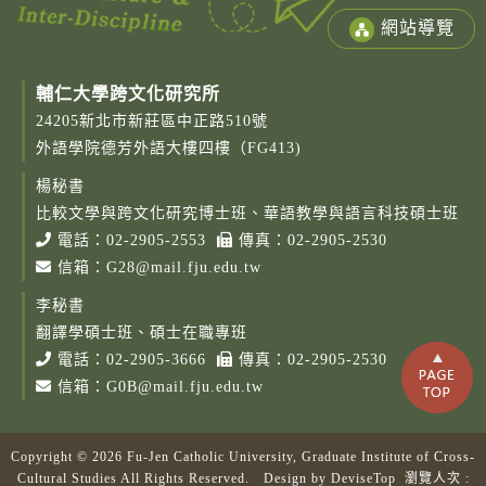
網站導覽
輔仁大學跨文化研究所
24205新北市新莊區中正路510號
外語學院德芳外語大樓四樓（FG413)
楊秘書
Copy
© 2
比較文學與跨文化研究博士班、華語教學與語言科技碩士班
Fu-
電話：
02-2905-2553
傳真：02-2905-2530
Cath
信箱：
G28@mail.fju.edu.tw
Unive
Grad
李秘書
Instit
Cro
翻譯學碩士班、碩士在職專班
Cult
電話：
02-2905-3666
傳真：02-2905-2530
Studi
信箱：
G0B@mail.fju.edu.tw
Rig
Rese
Desi
B
Copyright © 2026 Fu-Jen Catholic University, Graduate Institute of Cross-
Devi
Cultural Studies All Rights Reserved. Design by
DeviseTop
瀏覽人次 :
瀏覽人