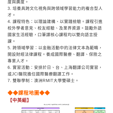
度與廣度。
3. 培養具跨文化視角與跨領域學習能力的複合型人
才。
4. 課程特色：以理論建構、以實踐檢驗。課程引進
校外學者意見、校友經驗、及業界資源。鼓勵外語
國家生活經驗，口筆譯核心課程均以雙向語言授
課。
5. 跨領域學習：以金融活動中的法律文本為範疇，
開設財經法律課程。養成國際醫療、翻譯、保險之
專業人才。
6. 實習活動：安排於日、台、上海翻譯公司實習，
或JCI醫院擔任國際醫療翻譯工作。
7. 雙聯學制：澳洲RMIT大學雙碩士。
◆◆課程地圖◆◆
【中英組】