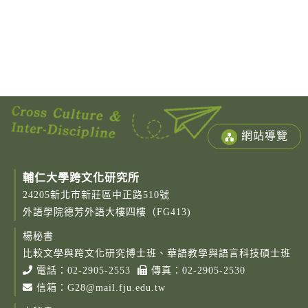
網站導覽
輔仁大學跨文化研究所
24205新北市新莊區中正路510號
外語學院德芳外語大樓四樓（FG413)
楊秘書
比較文學與跨文化研究博士班、華語教學與語言科技碩士班
電話：
02-2905-2553
傳真：02-2905-2530
信箱：
G28@mail.fju.edu.tw
Copy