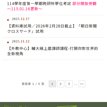
114學年度第一學期跨研所學位考試
部分開放旁聽
～115.01.16更新～
2025.
12.17
【資料庫試用／2026年2月28日截止】「朝日新聞
クロスサーチ」試用
2025.
11.12
【外教中心】輔大線上磨課師課程-打開你對世界的
全新視角
當前第 1 / 5 頁
1
2
3
...
>>