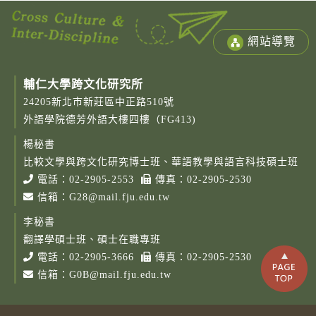
網站導覽
輔仁大學跨文化研究所
24205新北市新莊區中正路510號
外語學院德芳外語大樓四樓（FG413)
楊秘書
比較文學與跨文化研究博士班、華語教學與語言科技碩士班
電話：
02-2905-2553
傳真：02-2905-2530
信箱：
G28@mail.fju.edu.tw
李秘書
翻譯學碩士班、碩士在職專班
電話：
02-2905-3666
傳真：02-2905-2530
信箱：
G0B@mail.fju.edu.tw
Copy