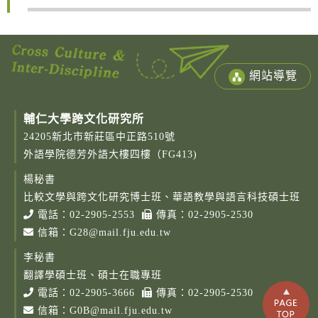
網站導覽
輔仁大學跨文化研究所
24205新北市新莊區中正路510號
外語學院德芳外語大樓四樓（FG413)
楊秘書
Copy
© 2
比較文學與跨文化研究博士班、華語教學與語言科技碩士班
Fu-
電話：
02-2905-2553
傳真：02-2905-2530
Cath
信箱：
G28@mail.fju.edu.tw
Unive
Grad
李秘書
Instit
Cro
翻譯學碩士班、碩士在職專班
Cult
電話：
02-2905-3666
傳真：02-2905-2530
Studi
信箱：
G0B@mail.fju.edu.tw
Rig