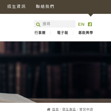
招生資訊
聯絡我們
行事曆
電子報
募款興學
首頁
/
學生專區
/ 實習申請