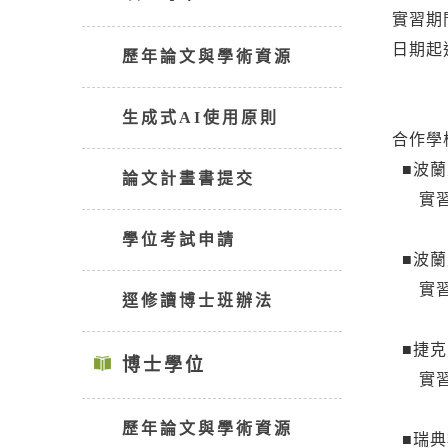
實習期
日期起迄
歷年論文與學術資源
第2梯
生成式AI使用原則
合作學
■波蘭
論文計畫書提交
實習人
學位考試申請
■波蘭
實習
逕修讀博士班辦法
■捷克
博士學位
實習
歷年論文與學術資源
■瑞典