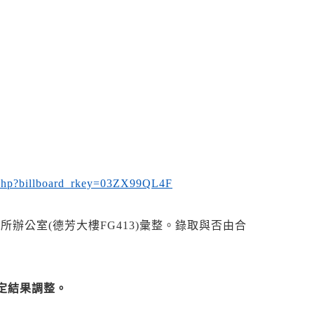
ail.php?billboard_rkey=03ZX99QL4F
辦公室(德芳大樓FG413)彙整。錄取與否由合
定結果調整。