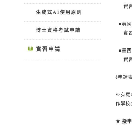
實習人
生成式AI使用原則
■英國
博士資格考試申請
實習人
實習申請
■墨西
實習人
ê申請
※有意
作學校
★ 擬