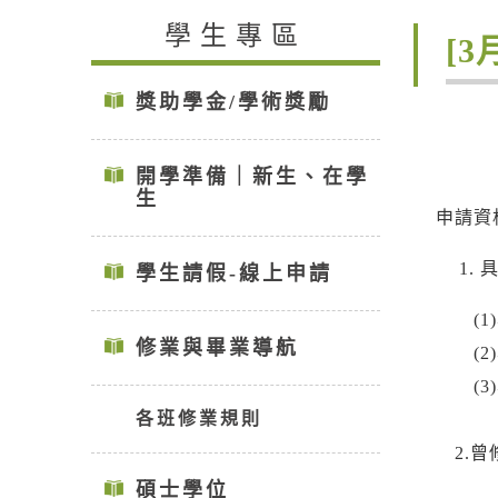
學生專區
[
獎助學金/學術獎勵
開學準備｜新生、在學
生
申請資
學生請假-線上申請
(1)
修業與畢業導航
(2)
(3)
各班修業規則
2.曾
碩士學位