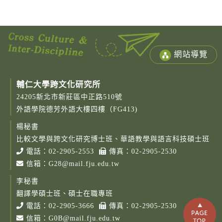
網站導覽
輔仁大學跨文化研究所
24205新北市新莊區中正路510號
外語學院德芳外語大樓四樓（FG413)
楊秘書
Copy
© 2
比較文學與跨文化研究博士班、華語教學與語言科技碩士班
Fu-
電話：
02-2905-2553
傳真：02-2905-2530
Cath
信箱：
G28@mail.fju.edu.tw
Unive
Grad
李秘書
Instit
Cro
翻譯學碩士班、碩士在職專班
Cult
電話：
02-2905-3666
傳真：02-2905-2530
Studi
信箱：
G0B@mail.fju.edu.tw
Rig