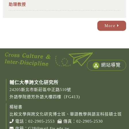
助理教授
More
網站導覽
輔仁大學跨文化研究所
24205新北市新莊區中正路510號
外語學院德芳外語大樓四樓（FG413)
楊秘書
Copy
© 2
比較文學與跨文化研究博士班、華語教學與語言科技碩士班
Fu-
電話：
02-2905-2553
傳真：02-2905-2530
Cath
信箱：
G28@mail.fju.edu.tw