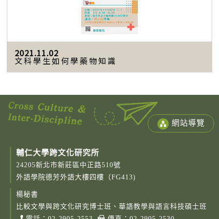
2021.11.02
文科學生如何學藥物知識
網站導覽
輔仁大學跨文化研究所
24205新北市新莊區中正路510號
外語學院德芳外語大樓四樓（FG413)
楊秘書
Copy
© 2
比較文學與跨文化研究博士班、華語教學與語言科技碩士班
Fu-
電話：
02-2905-2553
傳真：02-2905-2530