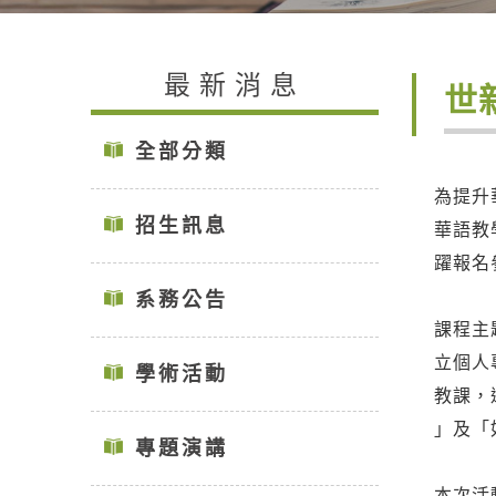
最新消息
世
全部分類
為提升
招生訊息
華語教
躍報名
系務公告
課程主
立個人
學術活動
教課，
」及「
專題演講
本次活動