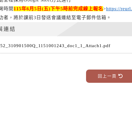
灣時間
115年6月5日(五)下午5時前完成線上報名
>
https://reur
功者，將於課前3日發送會議連結至電子郵件信箱。
與連結
152_310901500Q_1151001243_doc1_1_Attach1.pdf
回上一頁