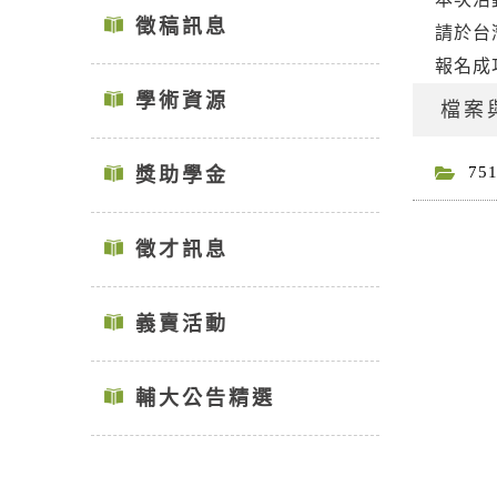
徵稿訊息
請於台
報名成
學術資源
檔案
75
獎助學金
徵才訊息
義賣活動
輔大公告精選