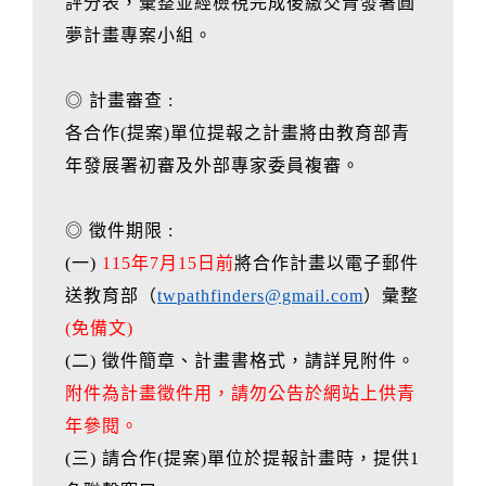
評分表，彙整並經檢視完成後繳交青發署圓
夢計畫專案小組。
◎ 計畫審查 :
各合作(提案)單位提報之計畫將由教育部青
年發展署初審及外部專家委員複審。
◎ 徵件期限 :
(一)
115年7月15日前
將合作計畫以電子郵件
送教育部（
twpathfinders@gmail.com
）彙整
(免備文)
(二) 徵件簡章、計畫書格式，請詳見附件。
附件為計畫徵件用，請勿公告於網站上供青
年參閱。
(三) 請合作(提案)單位於提報計畫時，提供1