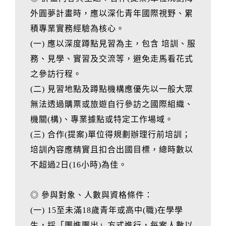
外圓夢計畫時，應以深化青年國際視野、累
積專業實務經驗為核心。
(一) 應以深度蹲點見習為主，包含 培訓、服
務、見學、實習及交流等，避免走馬看花式
之參訪行程。
(二) 見習地點及蹲點機構應優先以一般大眾
無法透過購票或旅遊自行參訪之國際組織、
機關(構)、專業據點或特定工作場域。
(三) 合作(提案)單位得規劃辦理行前培訓；
培訓內容應精實且扣合出國目標，總時數以
不超過2日(16小時)為佳。
◎ 參與對象、人數與資格條件：
(一) 15至未滿18歲青年或高中(職)在學學
生，採「團進團出」方式進行，每案人數以