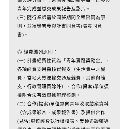
錄與評分事宜；返國後協助輔導每一位參與
青年完成並繳交成果報告及影片。
(三) 隨行業師需於圓夢期間全程陪同為原
則，並須簽署參與計畫同意書(職責同意
書)。
◎ 經費編列原則：
(一) 計畫經費性質為「青年實踐獎勵金」，
各項經費支用採核實報支（生活費中之餐
費、當地大眾運輸交通及雜費、其他與雜
支、行政管理費除外），合作(提案)單位須
檢附合法有效單據辦理核銷。
(二) 合作(提案)單位需向青年收取結案資料
（含成果影片、成果報告書）及提供合作
(見習)單位經費執行檢核表、業師追蹤輔導