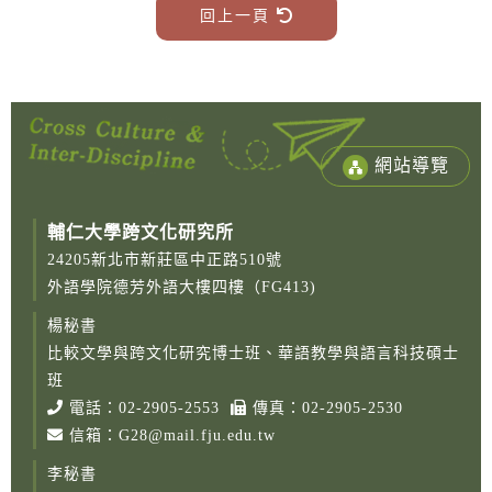
回上一頁
網站導覽
輔仁大學跨文化研究所
24205新北市新莊區中正路510號
外語學院德芳外語大樓四樓（FG413)
楊秘書
比較文學與跨文化研究博士班、華語教學與語言科技碩士
Copy
© 2
班
Fu-
電話：
02-2905-2553
傳真：02-2905-2530
Cath
信箱：
G28@mail.fju.edu.tw
Unive
Grad
李秘書
Instit