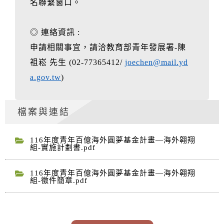
名聯繫窗口。
◎ 連絡資訊 :
申請相關事宜，請洽教育部青年發展署-陳
祖崧 先生 (02-77365412/
joechen@mail.yd
a.gov.tw
)
檔案與連結
116年度青年百億海外圓夢基金計畫—海外翱翔
組-實施計劃書.pdf
116年度青年百億海外圓夢基金計畫—海外翱翔
組-徵件簡章.pdf