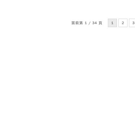
當前第 1 / 34 頁
1
2
3