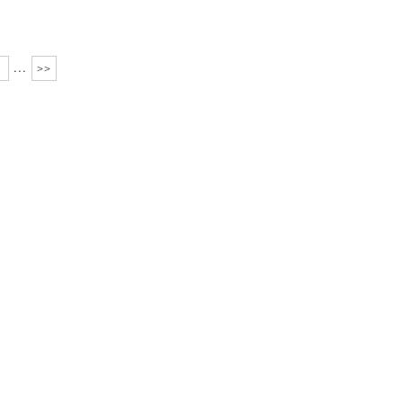
...
>>