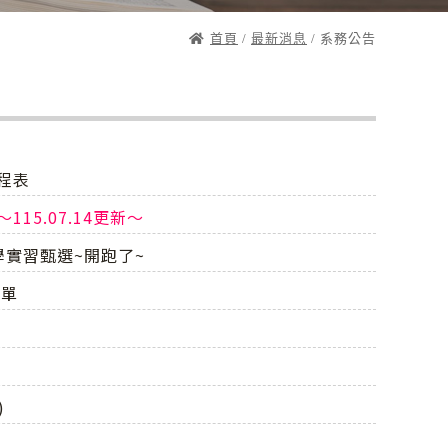
首頁
/
最新消息
/ 系務公告
程表
15.07.14更新～
教學實習甄選~開跑了~
名單
)