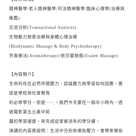
精神醫學/老⼈精神醫學/司法精神醫學/臨床⼼理學(治療與
衡鑑)
交流分析(Transactional Analysis)
⽣物動⼒按摩治療與⾝體⼼理治療
(Biodynamic Massage & Body Psychotherapy)
芳香療法(Aromatherapy)/依莎蘭按摩(Esalen Massage)
【內容簡介】
生命的存在必然伴隨壓力，認識壓力與學習如何因應，應
該是學校與社會教育
的必修學分，但是⋯⋯。我們今天要在一個半小時內，透
過電影第五元素中莉
露的學習速度，來完成這堂被消失的學分課。
演講的內容將說明：生活中分別有哪些壓力，會帶來哪些