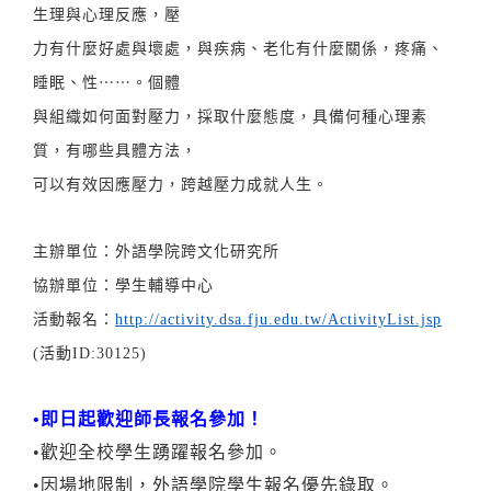
生理與心理反應，壓
力有什麼好處與壞處，與疾病、老化有什麼關係，疼痛、
睡眠、性⋯⋯。個體
與組織如何面對壓力，採取什麼態度，具備何種心理素
質，有哪些具體方法，
可以有效因應壓力，跨越壓力成就人生。
主辦單位：外語學院跨文化研究所
協辦單位：學生輔導中心
活動報名：
http://activity.dsa.fju.edu.tw/ActivityList.jsp
(活動ID:30125)
•即日起歡迎師長報名參加！
•歡迎全校學生踴躍報名參加。
•因場地限制，外語學院學生報名優先錄取。