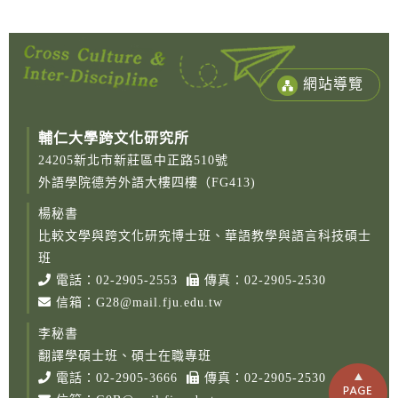
網站導覽
輔仁大學跨文化研究所
24205新北市新莊區中正路510號
外語學院德芳外語大樓四樓（FG413)
楊秘書
比較文學與跨文化研究博士班、華語教學與語言科技碩士
班
電話：
02-2905-2553
傳真：02-2905-2530
信箱：
G28@mail.fju.edu.tw
李秘書
翻譯學碩士班、碩士在職專班
電話：
02-2905-3666
傳真：02-2905-2530
Copy