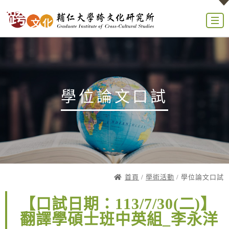
學位論文口試
首頁
/
學術活動
/ 學位論文口試
【口試日期：113/7/30(二)】
翻譯學碩士班中英組_李永洋