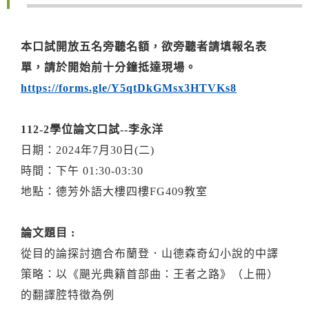
本口試開放五名旁聽名額，欲旁聽者請填報名表
單，請於開始前十分鐘抵達現場。
https://forms.gle/Y5qtDkGMsx3HTVKs8
112-2學位論文口試--李永洋
日期：2024年7月30日(二)
時間：下午 01:30-03:30
地點：德芳外語大樓四樓FG409教室
論文題目 :
從目的論探討適合布蘭登．山德森奇幻小說的中譯
策略：以《颶光典籍首部曲：王者之路》（上冊）
的翻譯腔特徵為例