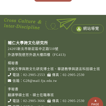
網站導覽
輔仁大學跨文化研究所
24205新北市新莊區中正路510號
外語學院德芳外語大樓四樓（FG413)
楊秘書
比較文學與跨文化研究博士班、華語教學與語言科技碩士班
電話：
02-2905-2553
傳真：02-2905-2530
信箱：
G28@mail.fju.edu.tw
李秘書
翻譯學碩士班、碩士在職專班
電話：
02-2905-3666
傳真：02-2905-2530
Copy