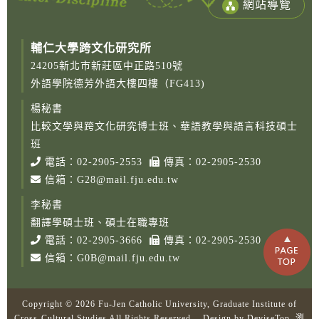
網站導覽
輔仁大學跨文化研究所
24205新北市新莊區中正路510號
外語學院德芳外語大樓四樓（FG413)
楊秘書
比較文學與跨文化研究博士班、華語教學與語言科技碩士
Copy
© 2
班
Fu-
電話：
02-2905-2553
傳真：02-2905-2530
Cath
信箱：
G28@mail.fju.edu.tw
Unive
Grad
李秘書
Instit
Cro
翻譯學碩士班、碩士在職專班
Cult
電話：
02-2905-3666
傳真：02-2905-2530
Studi
信箱：
G0B@mail.fju.edu.tw
Rig
Rese
Desi
B
Copyright © 2026 Fu-Jen Catholic University, Graduate Institute of
Devi
Cross-Cultural Studies All Rights Reserved. Design by
DeviseTop
瀏