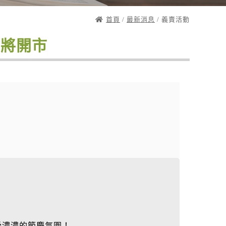
首頁
/
最新消息
/ 義賣活動
即將開市
感受濃濃的節慶氛圍！