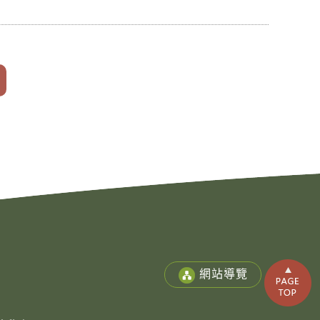
Copy
© 2
Fu-
Cath
網站導覽
Unive
Grad
Instit