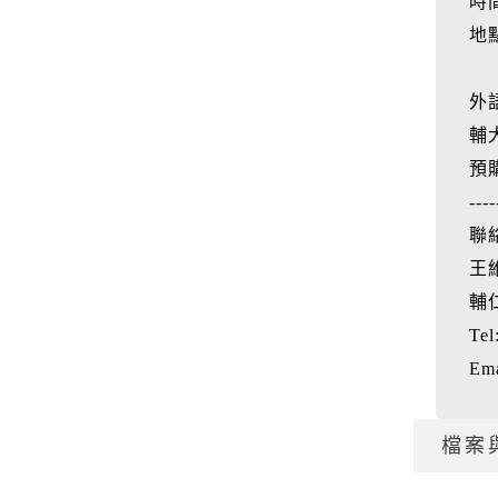
時間
地
外
輔
預
----
聯
王維
輔
Tel
Ema
檔案