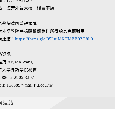
：17:45～21:20
點：德芳外語大樓一樓寰宇廳
語學院德國薑餅預購
大外語學院將捐贈薑餅銷售所得給烏克蘭難民
購連結：
https://forms.gle/85LuiMKTMBB9ZT8L9
---
絡資訊
筠 Alyson Wang
仁大學外語學院秘書
: 886-2-2905-3307
il: 158589@mail.fju.edu.tw
與連結