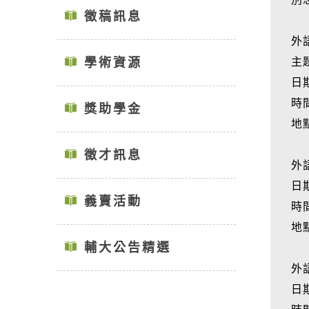
徵稿訊息
外
學術資源
主
日期
時間
獎助學金
地
徵才訊息
外
日期
義賣活動
時間
地
輔大公告精選
外
日期