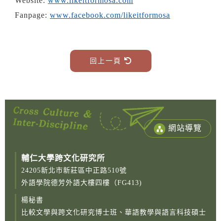
Website:
www.likeitformosa.com
Fanpage:
www.facebook.com/likeitformosa
回上一頁
網站導覽
輔仁大學跨文化研究所
24205新北市新莊區中正路510號
外語學院德芳外語大樓四樓（FG413)
楊秘書
比較文學與跨文化研究博士班、華語教學與語言科技碩士
Copy