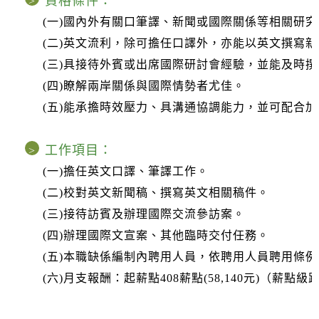
資格條件：
>
(一)國內外有關口筆譯、新聞或國際關係等相關研
(二)英文流利，除可擔任口譯外，亦能以英文撰寫
(三)具接待外賓或出席國際研討會經驗，並能及時
(四)瞭解兩岸關係與國際情勢者尤佳。
(五)能承擔時效壓力、具溝通協調能力，並可配合
工作項目：
>
(一)擔任英文口譯、筆譯工作。
(二)校對英文新聞稿、撰寫英文相關稿件。
(三)接待訪賓及辦理國際交流參訪案。
(四)辦理國際文宣案、其他臨時交付任務。
(五)本職缺係編制內聘用人員，依聘用人員聘用條例聘
(六)月支報酬：起薪點408薪點(58,140元)（薪點級距