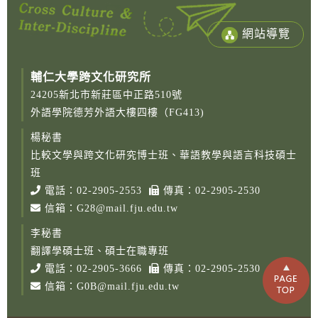
網站導覽
輔仁大學跨文化研究所
24205新北市新莊區中正路510號
外語學院德芳外語大樓四樓（FG413)
楊秘書
比較文學與跨文化研究博士班、華語教學與語言科技碩士
Copy
© 2
班
Fu-
電話：
02-2905-2553
傳真：02-2905-2530
Cath
信箱：
G28@mail.fju.edu.tw
Unive
Grad
李秘書
Instit
Cro
翻譯學碩士班、碩士在職專班
Cult
電話：
02-2905-3666
傳真：02-2905-2530
Studi
信箱：
G0B@mail.fju.edu.tw
Rig
Rese
Desi