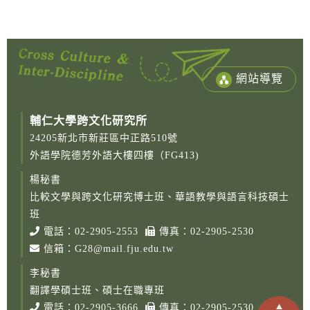
網站導覽
輔仁大學跨文化研究所
24205新北市新莊區中正路510號
外語學院德芳外語大樓四樓（FG413)
楊秘書
比較文學與跨文化研究博士班、華語教學與語言科技碩士
班
電話：
02-2905-2553
傳真：02-2905-2530
信箱：
G28@mail.fju.edu.tw
李秘書
翻譯學碩士班、碩士在職專班
Copy
電話：
02-2905-3666
傳真：02-2905-2530