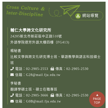
網站導覽
輔仁大學跨文化研究所
24205新北市新莊區中正路510號
外語學院德芳外語大樓四樓（FG413)
楊秘書
比較文學與跨文化研究博士班、華語教學與語言科技碩士
班
電話：
02-2905-2553
傳真：02-2905-2530
信箱：
G28@mail.fju.edu.tw
李秘書
翻譯學碩士班、碩士在職專班
電話：
02-2905-3666
傳真：02-2905-2530
信箱：
G0B@mail.fju.edu.tw
Copy