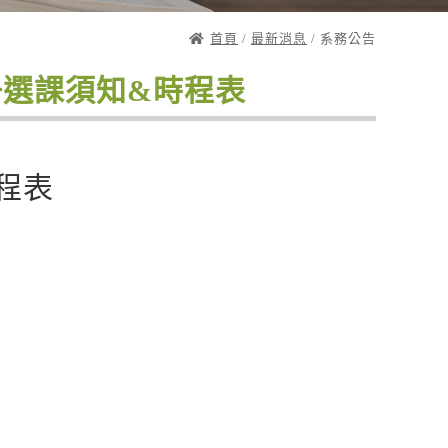
首頁
/
最新消息
/ 系務公告
冊選課須知&時程表
程表