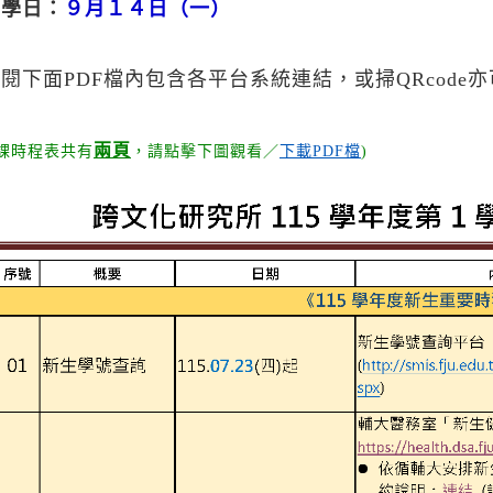
開學日：
９月１４日（一）
閱下面PDF檔內包含各平台系統連結，或掃QRcode
兩頁
選課時程表共有
，請點擊下圖觀看／
下載PDF檔
)