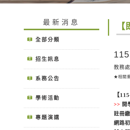
最新消息
【
全部分類
11
招生訊息
教務
★相關
系務公告
【11
學術活動
>>
開
註冊
專題演講
網路