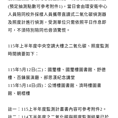
(預定抽測點數可參考附件1)，當日會由環安衛中心
人員陪同校外採樣人員攜帶直讀式二氧化碳偵測器
及照度計進行偵測，受測單位只需依照平日作息即
可，不須特別陪同也毋須驚慌。
115年上半年度中央空調大樓之二氧化碳、照度監測
時間摘要如下：
115年5月12日(二)：國璽樓、國璽樓圖書館、舒德
樓、百鍊展演廳、郝思漢紀念講堂
115年5月14日(四)：公博樓圖書館、濟時樓圖書
館、朝橒樓
註一：115上半年度監測計畫書內容可參考附件2。
註二：114下半年度之二氧化碳與照度監測結果已於