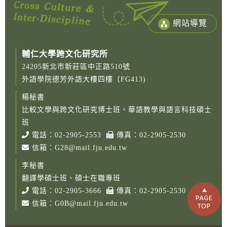
網站導覽
輔仁大學跨文化研究所
24205新北市新莊區中正路510號
外語學院德芳外語大樓四樓（FG413)
楊秘書
比較文學與跨文化研究博士班、華語教學與語言科技碩士
Copy
© 2
班
Fu-
電話：
02-2905-2553
傳真：02-2905-2530
Cath
信箱：
G28@mail.fju.edu.tw
Unive
Grad
李秘書
Instit
Cro
翻譯學碩士班、碩士在職專班
Cult
電話：
02-2905-3666
傳真：02-2905-2530
Studi
信箱：
G0B@mail.fju.edu.tw
Rig
Rese
Desi