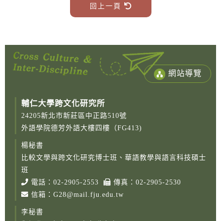
回上一頁
網站導覽
輔仁大學跨文化研究所
24205新北市新莊區中正路510號
外語學院德芳外語大樓四樓（FG413)
楊秘書
比較文學與跨文化研究博士班、華語教學與語言科技碩士
Copy
© 2
班
Fu-
電話：
02-2905-2553
傳真：02-2905-2530
Cath
信箱：
G28@mail.fju.edu.tw
Unive
Grad
李秘書
Instit