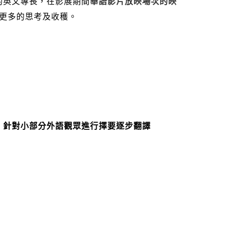
的英文專長，在影展期間
華語影片放映場次的
映
更多的思考及收穫。
，
針對小部分外語觀眾進行擇要逐步翻譯