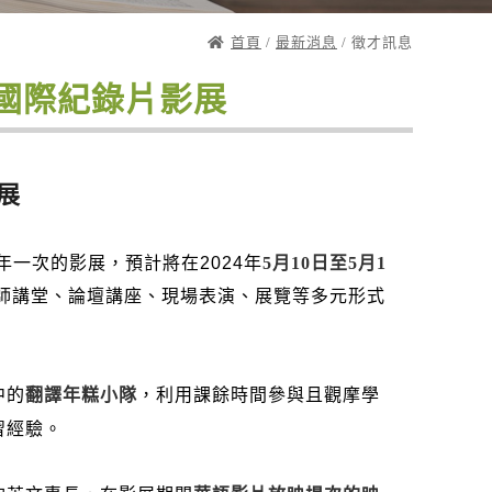
首頁
/
最新消息
/ 徵才訊息
台灣國際紀錄片影展
影展
年一次的影展，
預計將在2024年
5月10日至5月1
師講堂、
論壇講座、現場表演、展覽等多元形式
中的
翻譯年糕小隊
，
利用課餘時間參與且觀摩學
習經驗。