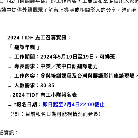
工（我們稱
翻譯年糕
）的工作內容，
主要是希望能借用大家
座談
中提供
外籍觀眾
了解台上導演或相關影人的分享，
進而有
2024 TIDF 志工召募資訊：
「 翻譯年糕 」
→ 工作期間：2024年5月10日至19日，可排班
→ 專長需求：中英／英中口語翻譯能力
→ 工作內容：參與培訓課程及台灣與華語影片座談現場
→ 人數需求：30-35
→2024 TIDF 志工小隊報名表
→ *報名日期：
即日起至2月4日22:00截止
（*註：目前報名日期可能視情況而延長）
細資訊：