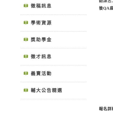
翻譯志
徵稿訊息
後QA
學術資源
獎助學金
徵才訊息
義賣活動
輔大公告精選
報名詳