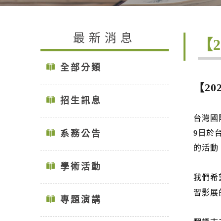
最新消息
【
全部分類
【20
招生訊息
台灣國
系務公告
9日
於
的活動
學術活動
我們希
習影展
專題演講