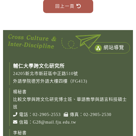
回上一頁
網站導覽
輔仁大學跨文化研究所
24205新北市新莊區中正路510號
外語學院德芳外語大樓四樓（FG413)
楊秘書
比較文學與跨文化研究博士班、華語教學與語言科技碩士
班
電話：
02-2905-2553
傳真：02-2905-2530
信箱：
G28@mail.fju.edu.tw
李秘書
Copy