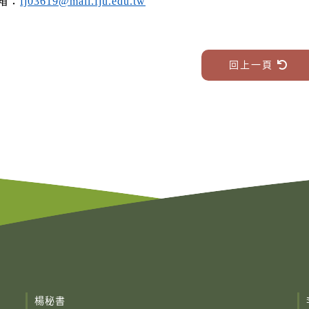
箱：
fj03619@mail.fju.edu.tw
回上一頁
楊秘書