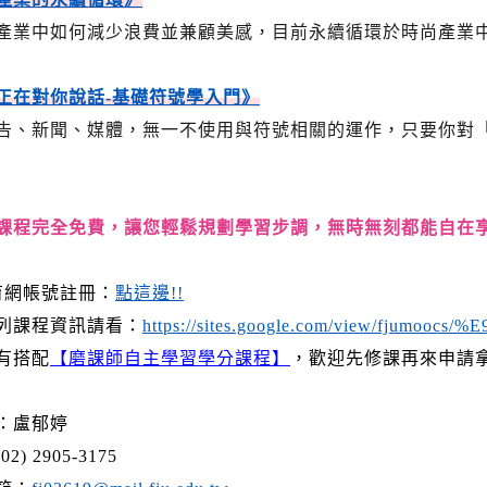
產業中如何減少浪費並兼顧美感，目前永續循環於時尚產業
正在對你說話-基礎符號學入門》
告、新聞、媒體，無一不使用與符號相關的運作，只要你對「
課程完全免費，讓您輕鬆規劃學習步調，無時無刻都能自在
t育網帳號註冊：
點這邊!!
列課程資訊請看：
https://sites.google.com/view/fjumoo
有搭配
【磨課師自主學習學分課程】
，歡迎先修課再來申請
：盧郁婷
2) 2905-3175