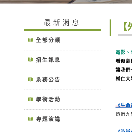
最新消息
【
全部分類
電影、
招生訊息
看似毫
讓我們
輔仁大
系務公告
學術活動
《生命
透過九
專題演講
《時尚