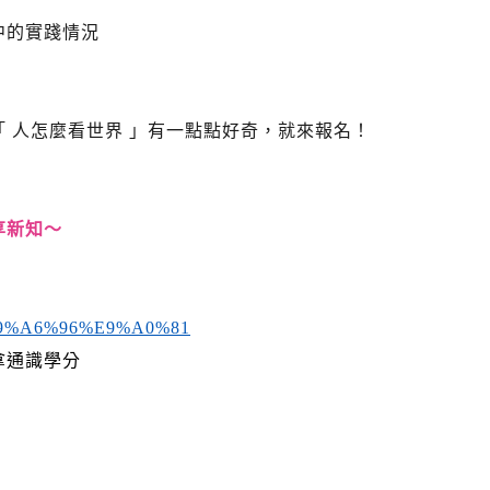
中的實踐情況
 人怎麼看世界 」有一點點好奇，就來報名！
享新知～
cs/%E9%A6%96%E9%A0%81
拿通識學分