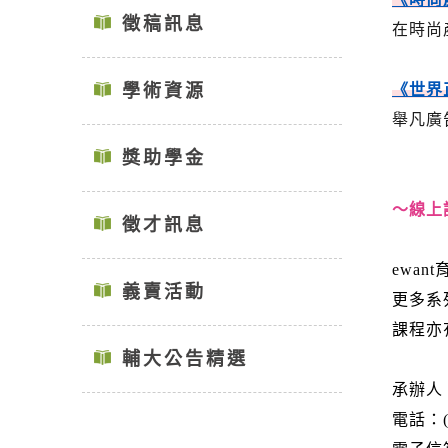
徵稿訊息
在時尚
學術資源
《世界
舉凡廣
獎助學金
～線上
徵才訊息
ewan
義賣活動
更多系
課程亦
輔大公告精選
承辦人
電話：(0