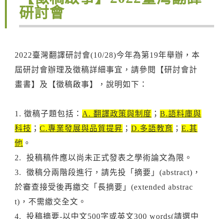
研討會
2022臺灣翻譯研討會(10/28)今年為第19年舉辦
，
本
屆研討會辦理及徵稿詳細事宜，請參閱【研討會計
畫書】及【
徵稿啟事】，說明如下：
1. 徵稿子題包括：
A. 翻譯政策與制度
；
B.語料庫與
科技
；
C.專業發展與品質提昇
；
D
.多語教育
；
E.其
他
。
2. 投稿稿件應以尚未正式發表之學術論文為限。
3. 徵稿分兩階段進行，請先投「摘要」(abstract)，
於審查接受後再繳交「長摘要」(extended abstrac
t)，不需繳交全文。
4. 投稿摘要-以中文500字或英文300 words(請選中