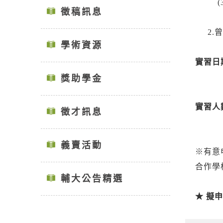
(3)
徵稿訊息
2.曾
學術資源
實習日
獎助學金
實習人
徵才訊息
義賣活動
※有意
合作學
輔大公告精選
★ 擬