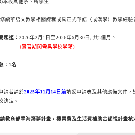
本校其他系、所學生
修讀華語文教學相關課程或具正式華語（或漢學）教學經驗
期起迄：
2026年2月1日至2026年6月30日, 共5個月。
(實習期間需具學校學籍)
數：1名
申請者請於
2025年11月14日前
填妥申請表及其他應備文件，送
校決定。
申請教育部學海築夢計畫，機票費及生活費補助金額視計畫核