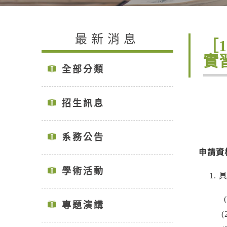
最新消息
［
實
全部分類
招生訊息
系務公告
申請資
學術活動
(1)
專題演講
(2)