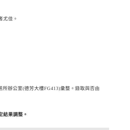
者尤佳。
所辦公室(德芳大樓FG413)彙整。錄取與否由
定結果調整。