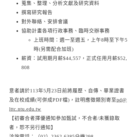
蒐集、整理、分析文獻及研究資料
撰寫研究報告
對外聯絡、安排會議
協助計畫各項行政事務、臨時交辦事務
上班時間：週一至週五，上午8時至下午5
時(另需配合加班)
薪資：試用期月薪$44,557，正式任用月薪$52,
808
意者請於113年5月23日前將履歷、自傳、畢業證書
及在校成績(可併成PDF檔)，註明應徵類別寄至
pd@
lttc.ntu.edu.tw
【初審合者擇優通知參加甄試，不合者/未獲錄取
者，恕不另行通知】
洽詢電話：（02）2362-6385分機298