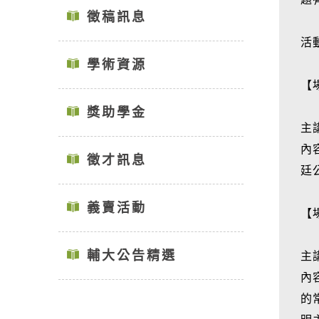
徵稿訊息
活
學術資源
【
獎助學金
主
內
徵才訊息
廷
義賣活動
【
輔大公告精選
主
內
的