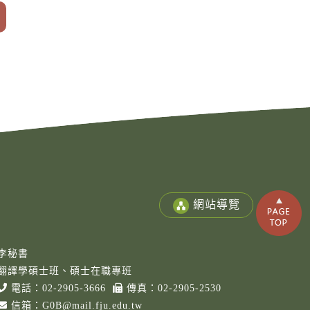
Copy
© 2
Fu-
Cath
網站導覽
Unive
Grad
Instit
Cro
李秘書
Cult
翻譯學碩士班、碩士在職專班
Studi
電話：
02-2905-3666
傳真：02-2905-2530
Rig
Rese
信箱：
G0B@mail.fju.edu.tw