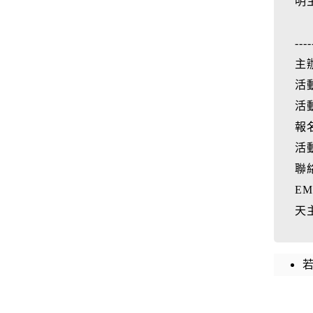
明
----
主
活動
活
報
活
聯絡
EM
天