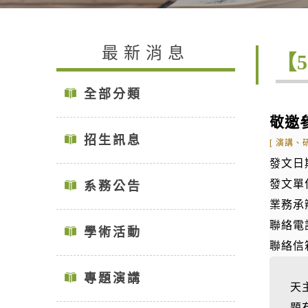
最新消息
【
全部分類
敬邀
招生訊息
[ 演講、
發文日期
發文單
系務公告
業務承
聯絡電話
學術活動
聯絡信
專題演講
天
題