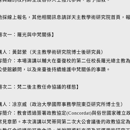
動採線上報名，其他相關訊息請詳天主教學術研究院首頁，
場次一：羅光與中梵關係】
講人：黃懿縈（天主教學術研究院博士後研究員）
容簡介：本場演講以輔大在臺復校的第二任校長羅光總主教
公使館顧問，以及來臺後持續維護中梵關係的事蹟。
場次二：梵二後主教任命協議的樣態】
講人：凃京威（政治大學國際事務學院東亞研究所博士生）
容簡介：教會透過簽署政教協定(Concordat)與俗世國家
常見章節。本次演講以梵蒂岡第二次大公會議後的政教協定