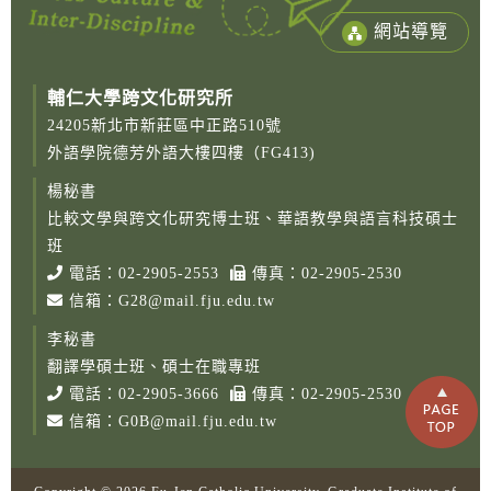
網站導覽
輔仁大學跨文化研究所
24205新北市新莊區中正路510號
外語學院德芳外語大樓四樓（FG413)
楊秘書
比較文學與跨文化研究博士班、華語教學與語言科技碩士
班
電話：
02-2905-2553
傳真：02-2905-2530
信箱：
G28@mail.fju.edu.tw
李秘書
翻譯學碩士班、碩士在職專班
電話：
02-2905-3666
傳真：02-2905-2530
信箱：
G0B@mail.fju.edu.tw
Copy