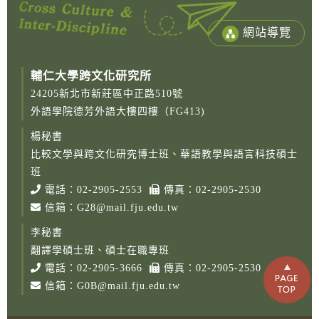
網站導覽
輔仁大學跨文化研究所
24205新北市新莊區中正路510號
外語學院德芳外語大樓四樓（FG413)
楊秘書
比較文學與跨文化研究博士班、華語教學與語言科技碩士
班
電話：
02-2905-2553
傳真：02-2905-2530
信箱：
G28@mail.fju.edu.tw
李秘書
翻譯學碩士班、碩士在職專班
電話：
02-2905-3666
傳真：02-2905-2530
信箱：
G0B@mail.fju.edu.tw
Copy