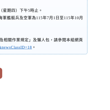
1日（星期四）下午5時止。
海軍艦艇兵及空軍為115年7月1日至115年10月
件及相關作業規定」及懶人包，請參閱本組網頁
38&newsClassID=18
。