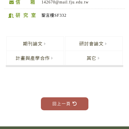
信 箱
142670@mail.fju.edu.tw
研 究 室
聖言樓SF332
期刊論文
研討會論文
計畫與產學合作
其它
回上一頁