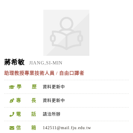
蔣希敏
JIANG,SI-MIN
助理教授專業技術人員 / 自由口譯者
學 歷
資料更新中
專 長
資料更新中
電 話
請洽所辦
信 箱
142511@mail.fju.edu.tw