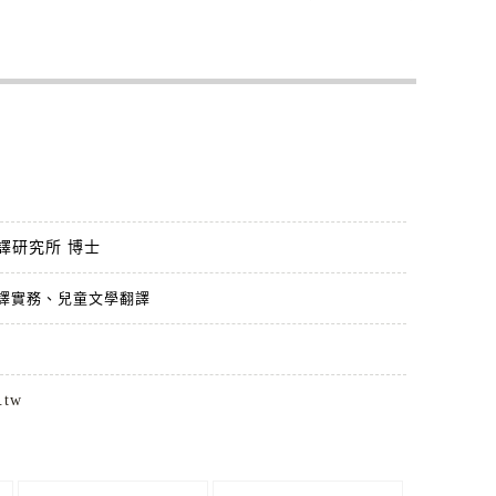
譯研究所 博士
譯實務、
兒童文學翻譯
.tw