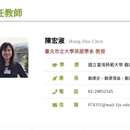
任教師
陳宏淑
Hung-Shu Chen
臺北市立大學英語學系 教授
學 歷
國立臺灣師範大學 翻
專 長
翻譯史、
翻譯理論、
翻
電 話
02-29052145
信 箱
074331@mail.fju.edu