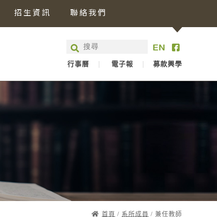
招生資訊
聯絡我們
行事曆
電子報
募款興學
首頁
/
系所成員
/ 兼任教師