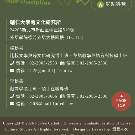
網站導覽
輔仁大學跨文化研究所
24205新北市新莊區中正路510號
外語學院德芳外語大樓四樓（FG413)
楊秘書
比較文學與跨文化研究博士班、華語教學與語言科技碩士班
電話：
02-2905-2553
傳真：02-2905-2530
信箱：
G28@mail.fju.edu.tw
李秘書
翻譯學碩士班、碩士在職專班
電話：
02-2905-3666
傳真：02-2905-2530
信箱：
G0B@mail.fju.edu.tw
Copyright © 2026 Fu-Jen Catholic University, Graduate Institute of Cross-
Cultural Studies All Rights Reserved. Design by
DeviseTop
瀏覽人次 :
Copy