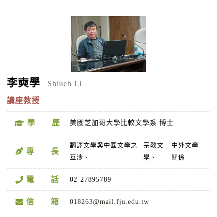
李奭學
Shiueh Li
講座教授
學 歷
美國芝加哥大學比較文學系 博士
翻譯文學與中國文學之
宗教文
中外文學
專 長
互涉、
學、
關係
電 話
02-27895789
信 箱
018263@mail.fju.edu.tw