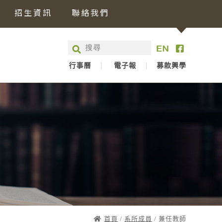
招生資訊
聯絡我們
行事曆
電子報
募款興學
首頁
/
系所成員
/ 兼任教師