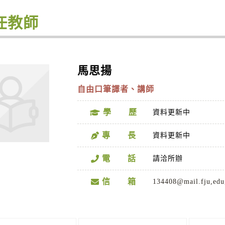
任教師
馬思揚
自由口筆譯者、講師
學 歷
資料更新中
專 長
資料更新中
電 話
請洽所辦
信 箱
134408@mail.fju,edu