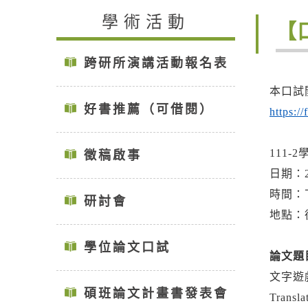
學術活動
【
跨研所演講活動報名表
本口試
好書推薦（可借閱）
https:
111
徵稿啟事
日期：2
時間：下午
研討會
地點：
學位論文口試
論文題
文字遊
碩班論文計畫書發表會
Transla