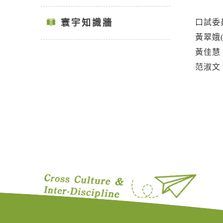
寰宇知識牆
口試委
黃翠娥
黃佳慧
范淑文