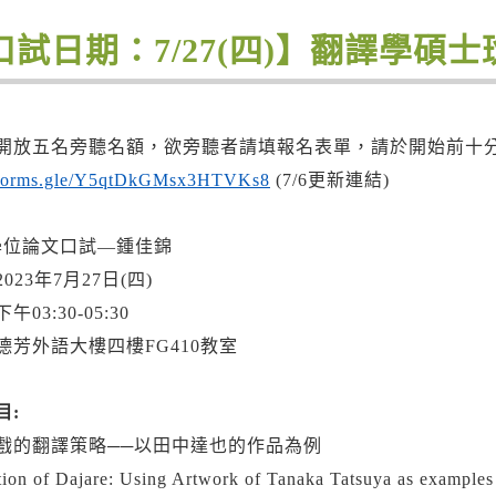
口試日期：7/27(四)】翻譯學碩
開放五名旁聽名額，欲旁聽者請填報名表單，請於開始前十
//forms.gle/Y5qtDkGMsx3HTVKs8
(7/6更新連結)
-2學位論文口試—鍾佳錦
023年7月27日(四)
03:30-05:30
德芳外語大樓四樓FG410教室
目:
戲的翻譯策略──以田中達也的作品為例
tion of Dajare: Using Artwork of Tanaka Tatsuya as examples