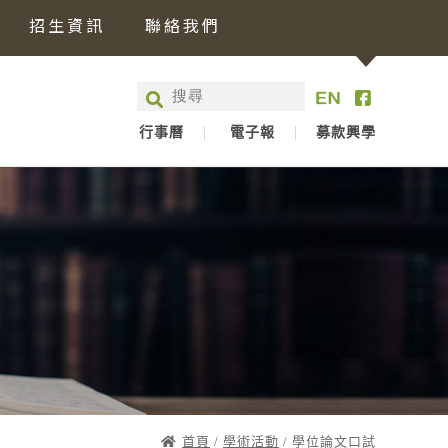
招生資訊
聯絡我們
行事曆
電子報
募款興學
首頁
/
學術活動
/ 學位論文口試