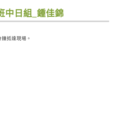
士班中日組_鍾佳錦
分鐘抵達現場。