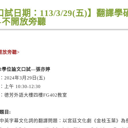
口試日期：113/3/29(五)】翻
--不開放旁聽
開放旁聽>
2
學位論文口試—張亦婷
：2024年3月29日(五)
上午 10:30-12:30
：德芳外語大樓四樓FG402教室
題目:
中英字幕文化詞的翻譯問題：以宮廷文化劇《金枝玉葉》為