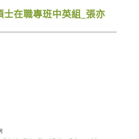
譯學碩士在職專班中英組_張亦
例