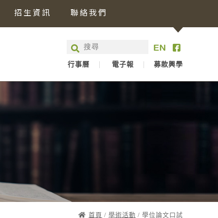
招生資訊
聯絡我們
行事曆
電子報
募款興學
首頁
/
學術活動
/ 學位論文口試