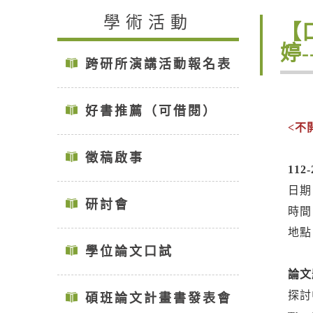
學術活動
【
婷
跨研所演講活動報名表
好書推薦（可借閱）
<不
徵稿啟事
112-
日期
研討會
時間：
地點
學位論文口試
論文
探討
碩班論文計畫書發表會