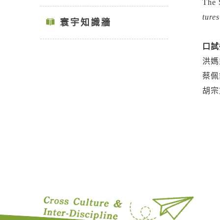
The 
tures
寰宇知識牆
口試
洪媽
蔡佩
胡宗