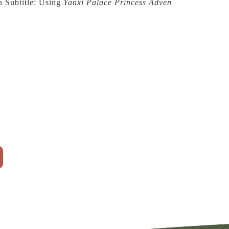
h Subtitle: Using
Yanxi Palace Princess Adven