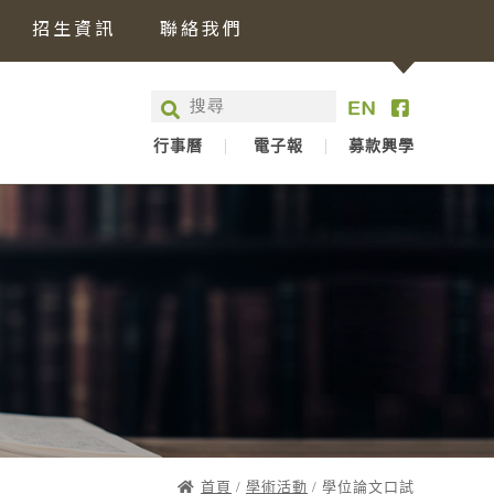
招生資訊
聯絡我們
行事曆
電子報
募款興學
首頁
/
學術活動
/ 學位論文口試