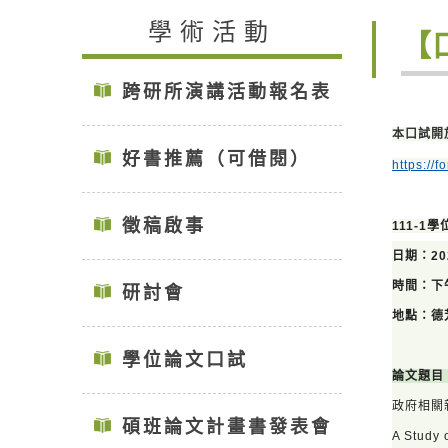
學術活動
【
跨研所演講活動報名表
本口試開
好書推薦（可借閱）
https:/
徵稿啟事
111-1
日期：20
時間：下午 
研討會
地點：德
學位論文口試
論文題目
政府相關
碩班論文計畫書發表會
A Study 