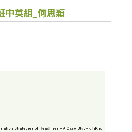
士班中英組_何思穎
lation Strategies of Headlines – A Case Study of iKno