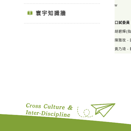
w
寰宇知識牆
口試委員
胡碧嬋
(
陳雅玫 -
黃乃琦 -