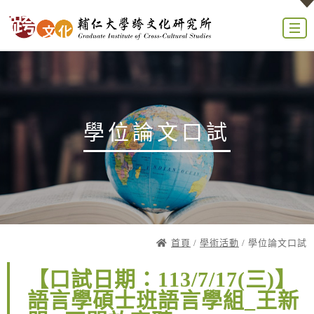
學位論文口試
首頁
/
學術活動
/ 學位論文口試
【口試日期：113/7/17(三)】
語言學碩士班語言學組_王新