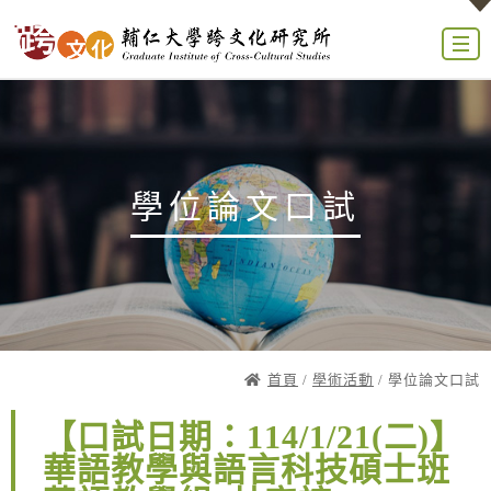
學位論文口試
首頁
/
學術活動
/ 學位論文口試
【口試日期：114/1/21(二)】
華語教學與語言科技碩士班