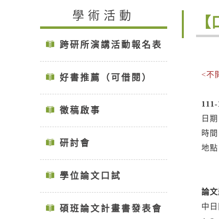
學術活動
【
跨研所演講活動報名表
<不
好書推薦（可借閱）
111
徵稿啟事
日期
時間：
研討會
地點
學位論文口試
論文
中日
碩班論文計畫書發表會