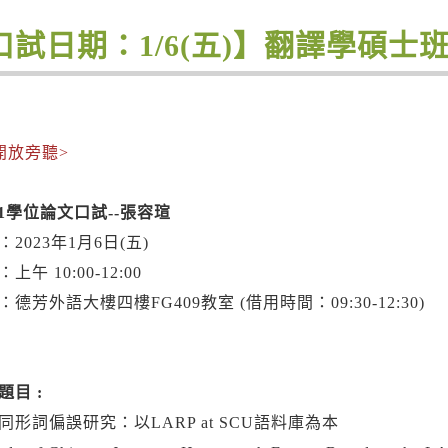
口試日期：1/6(五)】翻譯學碩士
開放旁聽>
-1學位論文口試--
張容瑄
：2023年1月6日(五)
上午 10:00-12:00
：德芳外語大樓四樓FG409教室 (借用時間：09:30-12:30)
題目 :
同形詞偏誤研究：以LARP at SCU語料庫為本