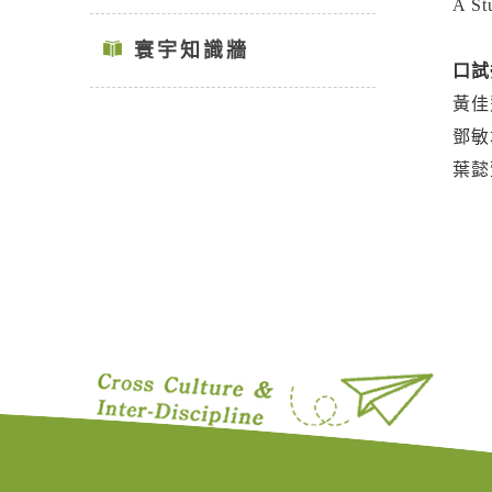
A St
寰宇知識牆
口試
黃佳
鄧敏
葉懿