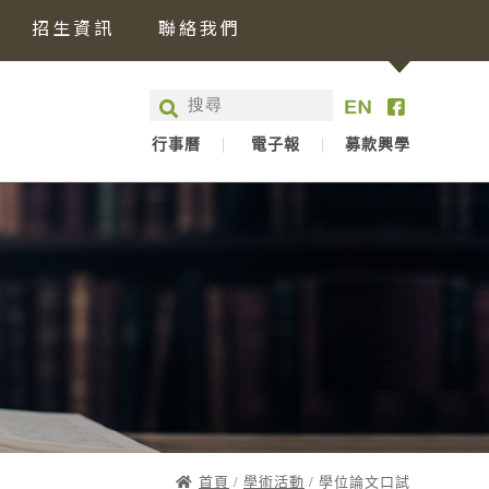
招生資訊
聯絡我們
行事曆
電子報
募款興學
首頁
/
學術活動
/ 學位論文口試