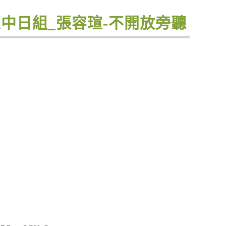
班中日組_張容瑄-不開放旁聽