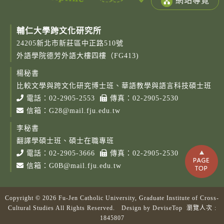
網站導覽
輔仁大學跨文化研究所
24205新北市新莊區中正路510號
外語學院德芳外語大樓四樓（FG413)
楊秘書
比較文學與跨文化研究博士班、華語教學與語言科技碩士班
電話：
02-2905-2553
傳真：02-2905-2530
信箱：
G28@mail.fju.edu.tw
李秘書
翻譯學碩士班、碩士在職專班
電話：
02-2905-3666
傳真：02-2905-2530
信箱：
G0B@mail.fju.edu.tw
Copyright © 2026 Fu-Jen Catholic University, Graduate Institute of Cross-
Cultural Studies All Rights Reserved. Design by
DeviseTop
瀏覽人次 :
1845807
Copy