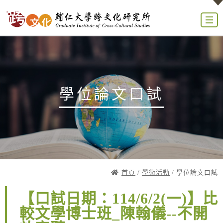
學位論文口試
首頁
/
學術活動
/ 學位論文口試
【口試日期：114/6/2(一)】比
較文學博士班_陳翰儀--不開